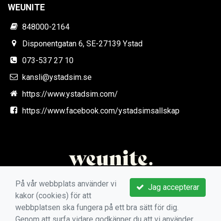
WEUNITE
848000-2164
Disponentgatan 6, SE-27139 Ystad
073-537 27 10
kansli@ystadsim.se
https://www.ystadsim.com/
https://www.facebook.com/ystadsimsallskap
På vår webbplats använder vi
Jag accepterar
kakor (cookies) för att
webbplatsen ska fungera på ett bra sätt för dig.
Genom att surfa vidare godkänner du att vi använder