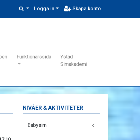
Logga in
Skapa konto
pen
Funktionärssida
Ystad
Simakademi
NIVÅER & AKTIVITETER
Babysim
17:10