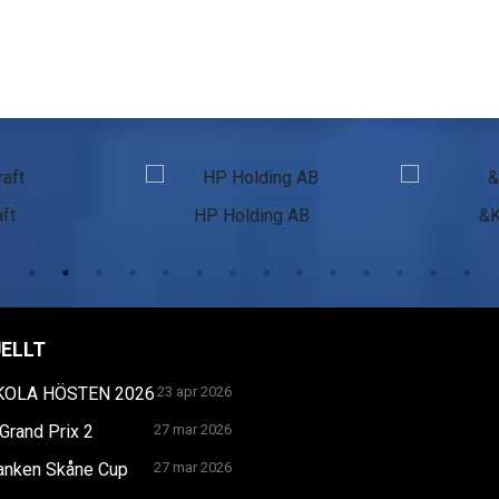
ft
HP Holding AB
&
ELLT
KOLA HÖSTEN 2026
23 apr 2026
Grand Prix 2
27 mar 2026
anken Skåne Cup
27 mar 2026