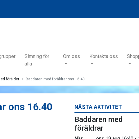
grupper
Simning för
Om oss
Kontakta oss
Shop
alla
ed förälder
Baddaren med föräldrar ons 16.40
ar ons 16.40
NÄSTA AKTIVITET
Baddaren med
föräldrar
När
ons 19 aug 16:40 - 