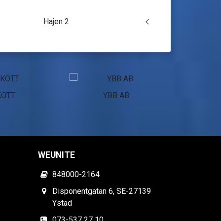
Hajen 2
KÖTT
YBB AB
Pol
WEUNITE
848000-2164
Disponentgatan 6, SE-27139
Ystad
073-537 27 10