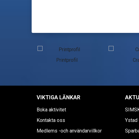
n Skåne
Printprofil
Cra
VIKTIGA LÄNKAR
AKTU
Boka aktivitet
SIMS
Kontakta oss
Ystad 
Medlems -och användarvillkor
Sparb