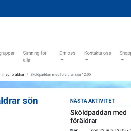
grupper
Simning för
Om oss
Kontakta oss
Shop
alla
 med föräldrar
Sköldpaddan med föräldrar sön 12.05
ldrar sön
NÄSTA AKTIVITET
Sköldpaddan med
föräldrar
När
sön 23 aug 12:05 - 