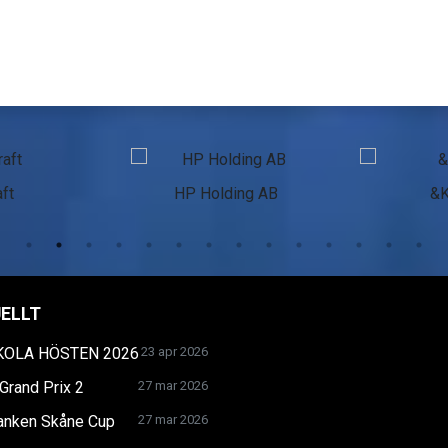
ft
HP Holding AB
&
ELLT
KOLA HÖSTEN 2026
23 apr 2026
Grand Prix 2
27 mar 2026
anken Skåne Cup
27 mar 2026