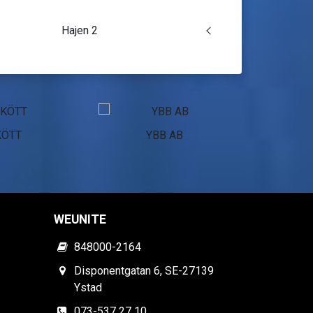
Hajen 2
KÖTT
YBB AB
Pol
WEUNITE
848000-2164
Disponentgatan 6, SE-27139
Ystad
073-537 27 10