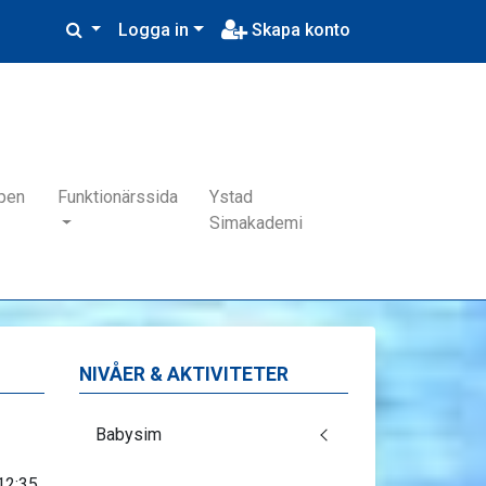
Logga in
Skapa konto
pen
Funktionärssida
Ystad
Simakademi
NIVÅER & AKTIVITETER
Babysim
12:35