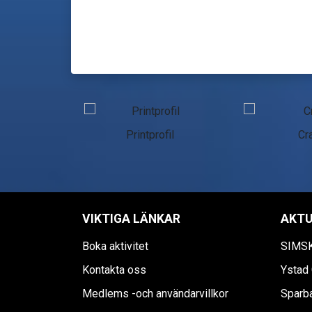
n Skåne
Printprofil
Cra
VIKTIGA LÄNKAR
AKTU
Boka aktivitet
SIMS
Kontakta oss
Ystad 
Medlems -och användarvillkor
Sparb