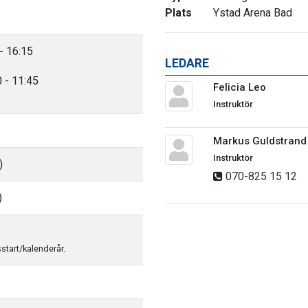
Plats
Ystad Arena Bad
- 16:15
LEDARE
 - 11:45
Felicia Leo
Instruktör
Markus Guldstrand
Instruktör
)
070-825 15 12
)
sstart/kalenderår.