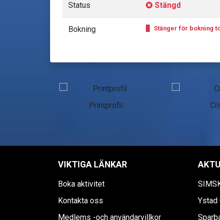
Status
Stängd
Bokning
Stänger för bokning to
n Skåne
Printprofil
Cra
VIKTIGA LÄNKAR
AKTU
Boka aktivitet
SIMS
Kontakta oss
Ystad 
Medlems -och användarvillkor
Sparb