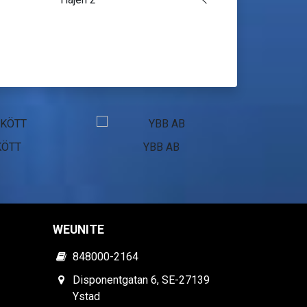
KÖTT
YBB AB
Pol
WEUNITE
848000-2164
Disponentgatan 6, SE-27139
Ystad