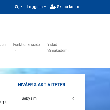
Logga in
Skapa konto
pen
Funktionärssida
Ystad
Simakademi
NIVÅER & AKTIVITETER
Babysim
6:15