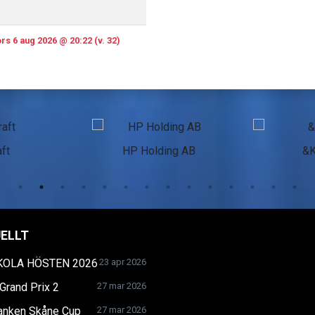
rs 6 aug 2026 @ 20:22 (v. 32)
ft
HP Holding AB
&
ELLT
KOLA HÖSTEN 2026
23 apr 2026
Grand Prix 2
27 mar 2026
anken Skåne Cup
27 mar 2026