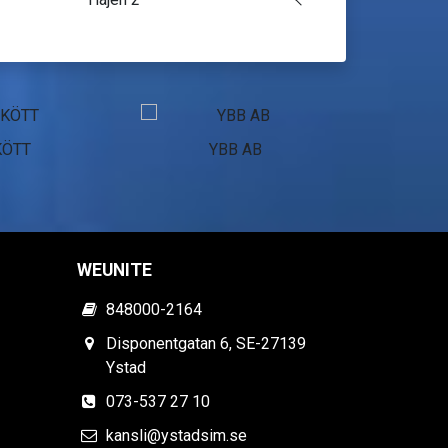
KÖTT
YBB AB
Pol
WEUNITE
848000-2164
Disponentgatan 6, SE-27139
Ystad
073-537 27 10
kansli@ystadsim.se