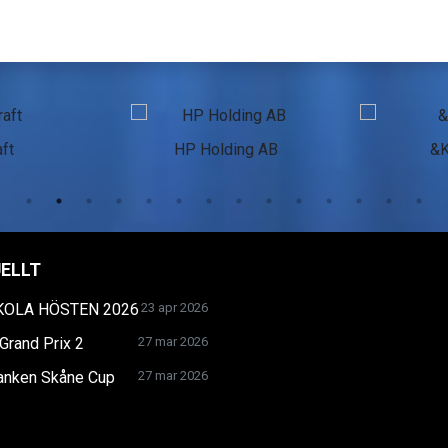
ft
HP Holding AB
&
ELLT
KOLA HÖSTEN 2026
23 apr 2026
Grand Prix 2
27 mar 2026
anken Skåne Cup
27 mar 2026