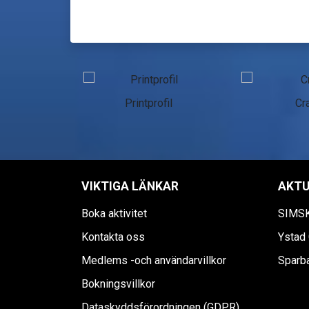
n Skåne
Printprofil
Cra
VIKTIGA LÄNKAR
AKTU
Boka aktivitet
SIMS
Kontakta oss
Ystad 
Medlems -och användarvillkor
Sparb
Bokningsvillkor
Dataskyddsförordningen (GDPR)