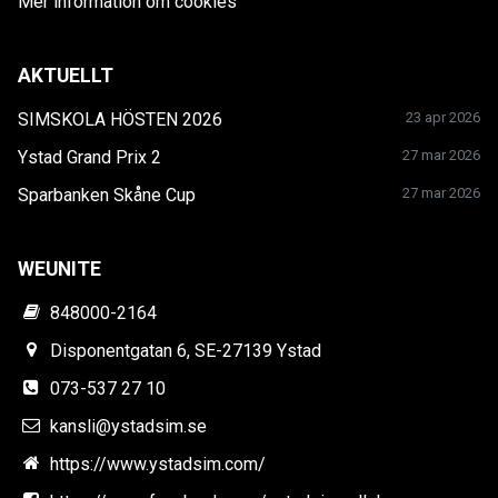
Mer information om cookies
AKTUELLT
SIMSKOLA HÖSTEN 2026
23 apr 2026
Ystad Grand Prix 2
27 mar 2026
Sparbanken Skåne Cup
27 mar 2026
WEUNITE
848000-2164
Disponentgatan 6, SE-27139 Ystad
073-537 27 10
kansli@ystadsim.se
https://www.ystadsim.com/