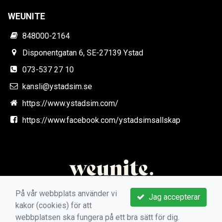
WEUNITE
848000-2164
Disponentgatan 6, SE-27139 Ystad
073-537 27 10
kansli@ystadsim.se
https://www.ystadsim.com/
https://www.facebook.com/ystadsimsallskap
På vår webbplats använder vi
Jag accepterar
kakor (cookies) för att
webbplatsen ska fungera på ett bra sätt för dig.