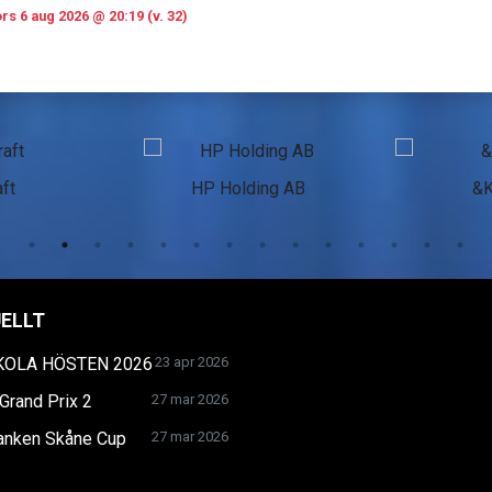
rs 6 aug 2026 @ 20:19 (v. 32)
ft
HP Holding AB
&
ELLT
KOLA HÖSTEN 2026
23 apr 2026
Grand Prix 2
27 mar 2026
anken Skåne Cup
27 mar 2026