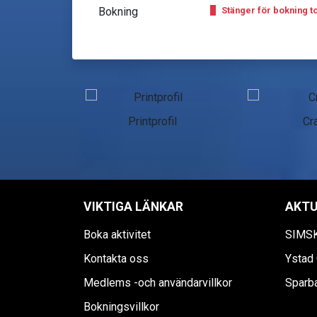
Bokning
Stänger för bokning to
n Skåne
Printprofil
Cra
VIKTIGA LÄNKAR
AKTU
Boka aktivitet
SIMS
Kontakta oss
Ystad 
Medlems -och användarvillkor
Sparb
Bokningsvillkor