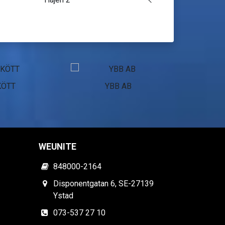
KÖTT
YBB AB
Pol
WEUNITE
848000-2164
Disponentgatan 6, SE-27139
Ystad
073-537 27 10